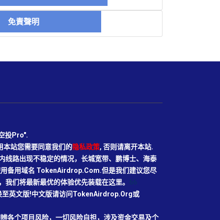
免責聲明
Pro".
使用本站您需要同意我们的
隐私政策
, 否则请离开本站.
N目前国内线路出现不稳定的情况，长城宽带、鹏博士、海泰
域名 TokenAirdrop.Com.但是我们建议您尽
rg域名，我们将最新最优的体验优先装载在这里。
66
切换至英文版!中文版请访问TokenAirdrop.Org或
明辨各个项目风险，一切风险自担，涉及资金交易及个