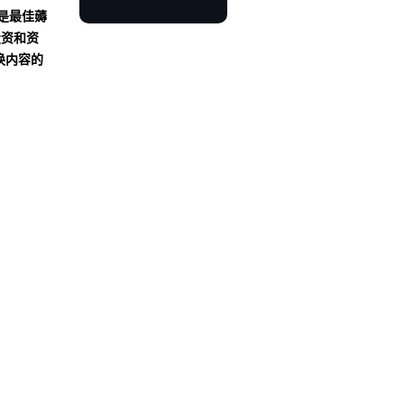
沾是最佳薅
投资和资
换内容的