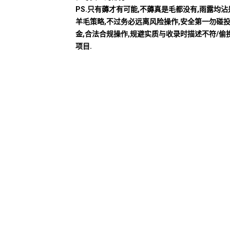
PS.只有薅才有可能,不薅真是毛都没有,雨露均
羊毛策略,不过务必远离风险操作,安全第一勿碰
金,合法合规操作,规避实质与收录时描述不符/偷
项目.