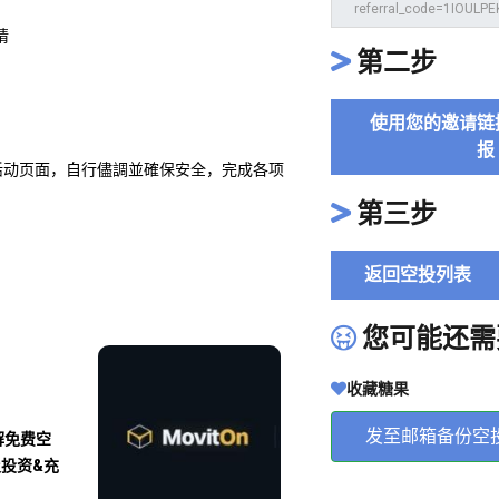
请
第二步
使用您的邀请链
报
开活动页面，自行儘調並確保安全，完成各项
第三步
返回空投列表
您可能还需
收藏糖果
发至邮箱备份空
解免费空
及投资&充