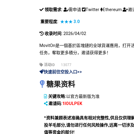
领取需求:
需申请
Twitter
Ethereum
邀
重要程度:
★★★
3.0
收录时间:
2026/04/02
MovitOn是一個基於區塊鏈的全球貨運應用，打
任务，奪取更多積分，邀请获得更多！
活动ID
13077
快速前往空投入口>>
糖果资料
关键攻略:
以官方最新版为准
邀请码:
1IOULPEK
*资料兼顾表述准确具有相对完整性,供且仅供理
投羊毛部分,请勿进行任何风险操作,远离一切涉
值等资金的部分!