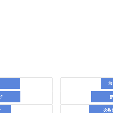
币？
为
空投？
參加
？
这些免