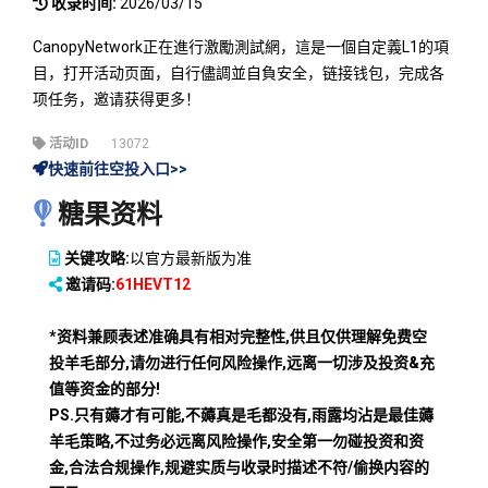
收录时间:
2026/03/15
CanopyNetwork正在進行激勵測試網，這是一個自定義L1的項
目，打开活动页面，自行儘調並自負安全，链接钱包，完成各
项任务，邀请获得更多！
活动ID
13072
快速前往空投入口>>
糖果资料
关键攻略:
以官方最新版为准
邀请码:
61HEVT12
*资料兼顾表述准确具有相对完整性,供且仅供理解免费空
投羊毛部分,请勿进行任何风险操作,远离一切涉及投资&充
值等资金的部分!
PS.只有薅才有可能,不薅真是毛都没有,雨露均沾是最佳薅
羊毛策略,不过务必远离风险操作,安全第一勿碰投资和资
金,合法合规操作,规避实质与收录时描述不符/偷换内容的