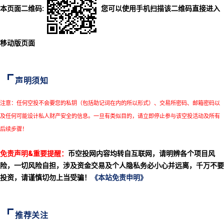
本页面二维码:
您可以使用手机扫描该二维码直接进入
移动版页面
声明须知
注意：任何空投不会要您的私钥（包括助记词在内的所以形式）、交易所密码、邮箱密码以
及任何可能设计私人财产安全的信息。一旦有类似目的，请立即停止参与该空投活动及所有
后续步骤！
免责声明&重要提醒：
币空投网内容均转自互联网，请明辨各个项目风
险，一切风险自担，涉及资金交易及个人隐私务必小心并远离，千万不要
投资，请谨慎切勿上当受骗！
《本站免责申明》
推荐关注