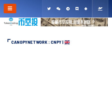
CANOPYNETWORK : CNPY |