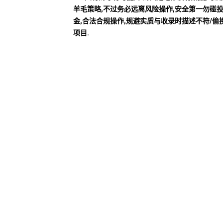
羊毛策略,不过务必远离风险操作,安全第一勿碰
金,合法合规操作,规避实质与收录时描述不符/偷
项目.