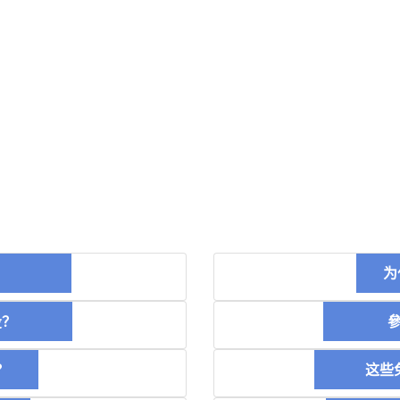
币？
为
空投？
參加
？
这些免