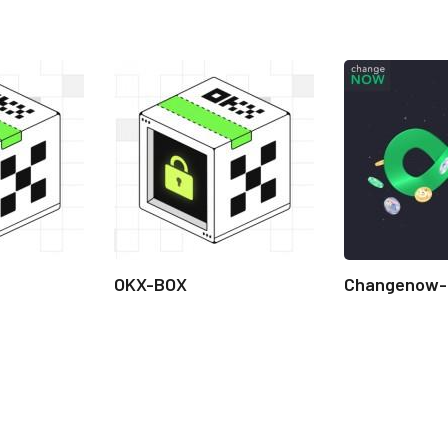
OKX-BOX
Changenow-