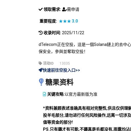
领取需求:
需申请
重要程度:
★★★
3.0
收录时间:
2025/11/22
dTelecom正在空投，這是一個Solana鏈上的
保安全，參與並奪取空投！
活动ID
13035
快速前往空投入口>>
糖果资料
关键攻略:
以官方最新版为准
*资料兼顾表述准确具有相对完整性,供且仅供理
投羊毛部分,请勿进行任何风险操作,远离一切涉
值等资金的部分!
PS.只有薅才有可能,不薅真是毛都没有,雨露均