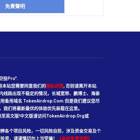
免責聲明
Pro".
使用本站您需要同意我们的
隐私政策
, 否则请离开本站.
N目前国内线路出现不稳定的情况，长城宽带、鹏博士、海泰
域名 TokenAirdrop.Com.但是我们建议您尽
rg域名，我们将最新最优的体验优先装载在这里。
66
切换至英文版!中文版请访问TokenAirdrop.Org或
明辨各个项目风险，一切风险自担，涉及资金交易及个
要投资，请谨慎切勿上当受骗！
《本站免责申明》