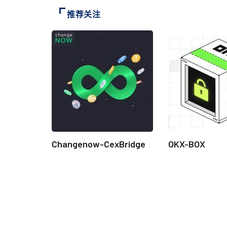
推荐关注
Changenow-CexBridge
OKX-BOX