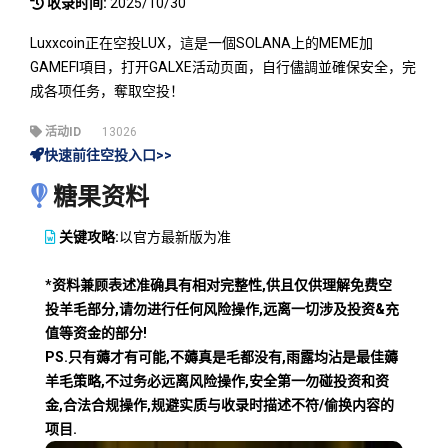
收录时间:
2025/10/30
Luxxcoin正在空投LUX，這是一個SOLANA上的MEME加
GAMEFI項目，打开GALXE活动页面，自行儘調並確保安全，完
成各项任务，奪取空投！
活动ID
13026
快速前往空投入口>>
糖果资料
关键攻略:
以官方最新版为准
*资料兼顾表述准确具有相对完整性,供且仅供理解免费空
投羊毛部分,请勿进行任何风险操作,远离一切涉及投资&充
值等资金的部分!
PS.只有薅才有可能,不薅真是毛都没有,雨露均沾是最佳薅
羊毛策略,不过务必远离风险操作,安全第一勿碰投资和资
金,合法合规操作,规避实质与收录时描述不符/偷换内容的
项目.