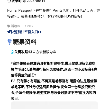
收录时间:
2025/08/14
HumanPassport正在空投進行Points活動，打开活动页面，链
接钱包，積纍HUMN積分，奪取預期的HUMN空投！
活动ID
12982
快速前往空投入口>>
糖果资料
关键攻略:
以官方最新版为准
*资料兼顾表述准确具有相对完整性,供且仅供理解免费空
投羊毛部分,请勿进行任何风险操作,远离一切涉及投资&充
值等资金的部分!
PS.只有薅才有可能,不薅真是毛都没有,雨露均沾是最佳薅
羊毛策略,不过务必远离风险操作,安全第一勿碰投资和资
金,合法合规操作,规避实质与收录时描述不符/偷换内容的
项目.