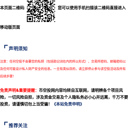
本页面二维码:
您可以使用手机扫描该二维码直接进入
移动版页面
声明须知
注意：任何空投不会要您的私钥（包括助记词在内的所以形式）、交易所密码、邮箱密码以
及任何可能设计私人财产安全的信息。一旦有类似目的，请立即停止参与该空投活动及所有
后续步骤！
免责声明&重要提醒：
币空投网内容均转自互联网，请明辨各个项目风
险，一切风险自担，涉及资金交易及个人隐私务必小心并远离，千万不要
投资，请谨慎切勿上当受骗！
《本站免责申明》
推荐关注